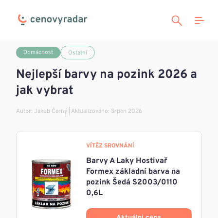
Domácnost
Ostatní
Nejlepší barvy na pozink 2026 a
jak vybrat
Autor:
Jakub Černý
| Aktualizováno: Srpen 2026
VÍTĚZ SROVNÁNÍ
Barvy A Laky Hostivař
Formex základní barva na
pozink Šedá S2003/0110
0,6L
Aktuálni cena