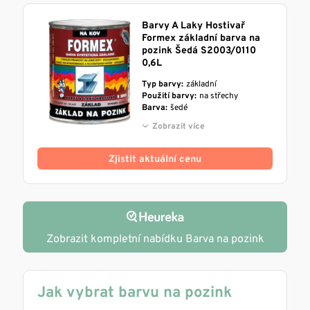
Barvy A Laky Hostivař
Formex základní barva na
pozink Šedá S2003/0110
0,6L
Typ barvy:
základní
Použití barvy:
na střechy
Barva:
šedé
Zobrazit více
Zjistit aktuální cenu
Zobrazit kompletní nabídku Barva na pozink
Jak vybrat barvu na pozink