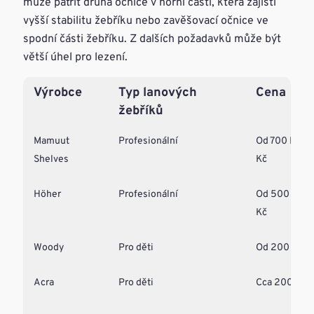
může patřit druhá očnice v horní části, která zajistí
vyšší stabilitu žebříku nebo zavěšovací očnice ve
spodní části žebříku. Z dalších požadavků může být
větší úhel pro lezení.
Výrobce
Typ lanových
Cena
žebříků
Mamuut
Profesionální
Od 700 Kč d
Shelves
Kč
Höher
Profesionální
Od 500 Kč d
Kč
Woody
Pro děti
Od 200 Kč d
Acra
Pro děti
Cca 200 Kč