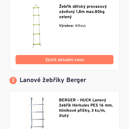
Žebřík dětský provazový
závěsný 1,8m max.80kg
zelený
Výrobce:
Alltoys
Zjistit aktuální cenu
Lanové žebříky Berger
BERGER – HUCK Lanový
žebřík Herkules PES 16 mm,
hliníkové příčky, 3 ks/m,
žlutý