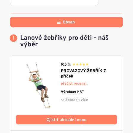
Obsah
Lanové žebříky pro děti - náš
výběr
100 %
★★★★★
★★★★★
PROVAZOVÝ ŽEBŘÍK 7
příček
přečíst recenzi
Výrobce:
KBT
Zobrazit více
Zjistit aktuální cenu