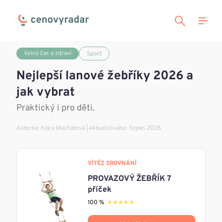
Volný čas a zdraví
Sport
Nejlepší lanové žebříky 2026 a
jak vybrat
Praktický i pro děti.
Autorka:
Klára Machátová
| Aktualizováno: Srpen 2026
VÍTĚZ SROVNÁNÍ
PROVAZOVÝ ŽEBŘÍK 7
příček
100 %
★★★★★
★★★★★