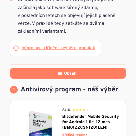
Ačkoliv valná většina antivirových programů
začínala jako software šířený zdarma,
v posledních letech se objevují jejich placené
verze. V praxi se tedy setkáte se dvěma
základními variantami.
Informace o třídění a výběru produktů
Obsah
Antivirový program - náš výběr
84 %
★★★★★
★★★★★
Bitdefender Mobile Security
for Android 1 lic. 12 mes.
(BM01ZZCSN1201LEN)
přečíst recenzi