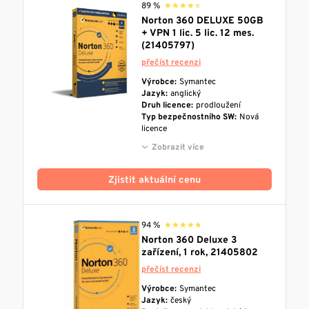
89 %
★★★★★
★★★★★
Norton 360 DELUXE 50GB
+ VPN 1 lic. 5 lic. 12 mes.
(21405797)
přečíst recenzi
Výrobce:
Symantec
Jazyk:
anglický
Druh licence:
prodloužení
Typ bezpečnostního SW:
Nová
licence
Zobrazit více
Zjistit aktuální cenu
94 %
★★★★★
★★★★★
Norton 360 Deluxe 3
zařízení, 1 rok, 21405802
přečíst recenzi
Výrobce:
Symantec
Jazyk:
český