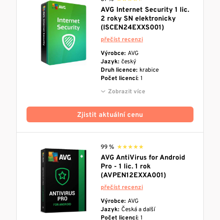
AVG Internet Security 1 lic.
2 roky SN elektronicky
(ISCEN24EXXS001)
přečíst recenzi
Výrobce:
AVG
Jazyk:
český
Druh licence:
krabice
Počet licencí:
1
Zobrazit více
Zjistit aktuální cenu
99 %
★★★★★
★★★★★
AVG AntiVirus for Android
Pro - 1 lic. 1 rok
(AVPEN12EXXA001)
přečíst recenzi
Výrobce:
AVG
Jazyk:
Česká a další
Počet licencí:
1