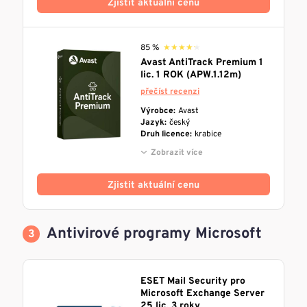
Zjistit aktuální cenu
85 %
★★★★★
★★★★★
Avast AntiTrack Premium 1
lic. 1 ROK (APW.1.12m)
přečíst recenzi
Výrobce:
Avast
Jazyk:
český
Druh licence:
krabice
Zobrazit více
Zjistit aktuální cenu
Antivirové programy Microsoft
ESET Mail Security pro
Microsoft Exchange Server
25 lic. 3 roky