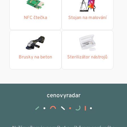
NFC čtečka
Stojan na malování
Brusky na beton
Sterilizátor nástrojů
cenovyradar