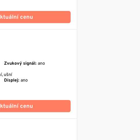
 aktuální cenu
Zvukový signál:
ano
í, ušní
Displej:
ano
 aktuální cenu