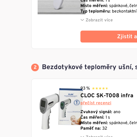
Čas měření:
1 s
Místo měření:
spánkové, čeln
Typ teploměru:
bezkontaktní
Zobrazit více
Zjistit
Bezdotykové teploměry ušní, s
93 %
★★★★★
★★★★★
CLOC SK-T008 infra
přečíst recenzi
Zvukový signál:
ano
Čas měření:
1 s
Místo měření:
spánkové, čeln
Paměť na:
32