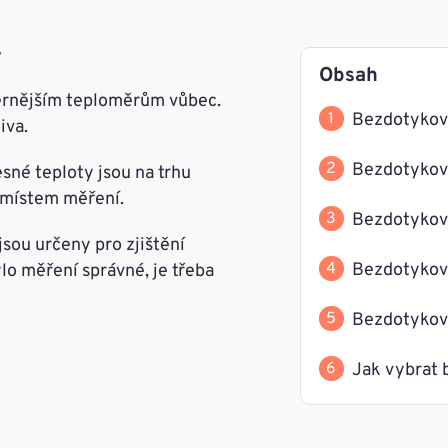
r
Obsah
ernějším teploměrům vůbec.
Bezdotykový
iva.
Bezdotykové
sné teploty jsou na trhu
í místem měření.
Bezdotykov
ou určeny pro zjištění
Bezdotykov
lo měření správné, je třeba
Bezdotykov
Jak vybrat