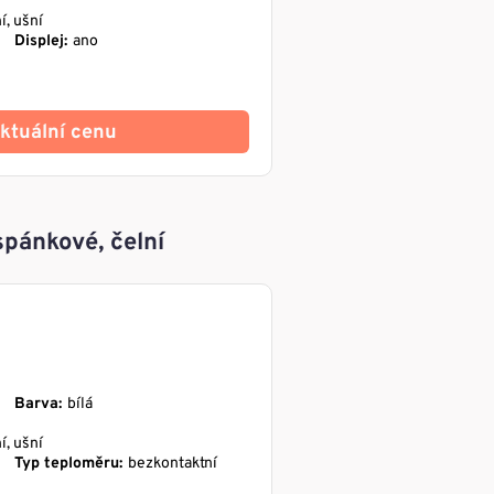
í, ušní
Displej:
ano
 aktuální cenu
pánkové, čelní
Barva:
bílá
í, ušní
Typ teploměru:
bezkontaktní