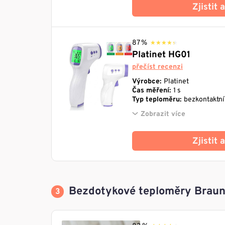
Zjistit
87 %
★★★★★
★★★★★
Platinet HG01
přečíst recenzi
Výrobce:
Platinet
Čas měření:
1 s
Typ teploměru:
bezkontaktní
Zobrazit více
Zjistit
Bezdotykové teploměry Brau