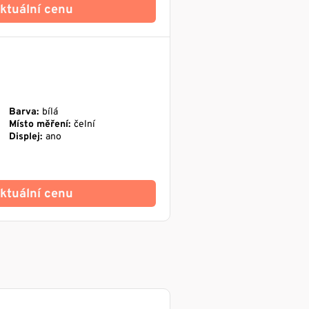
 aktuální cenu
Barva:
bílá
Místo měření:
čelní
Displej:
ano
 aktuální cenu
n