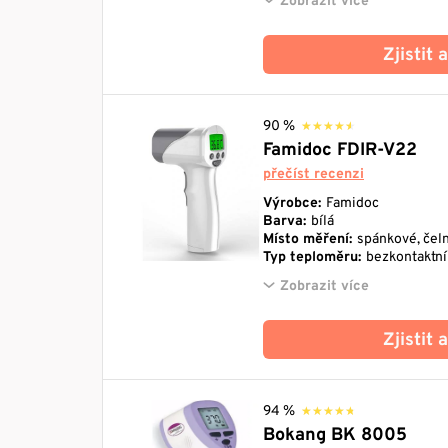
Zobrazit více
Zjistit
90 %
★★★★★
★★★★★
Famidoc FDIR-V22
přečíst recenzi
Výrobce:
Famidoc
Barva:
bílá
Místo měření:
spánkové, čeln
Typ teploměru:
bezkontaktní
Zobrazit více
Zjistit
94 %
★★★★★
★★★★★
Bokang BK 8005