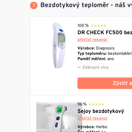
Bezdotykový teploměr - náš v
100 %
★★★★★
★★★★★
DR CHECK FC500 bez
přečíst recenzi
Výrobce:
Diagnosis
Typ teploměru:
bezkontaktní
Paměť měření:
ano
Zobrazit více
Zjistit
96 %
★★★★★
★★★★★
Sejoy bezdotykový
přečíst recenzi
Výrobce:
Helbo