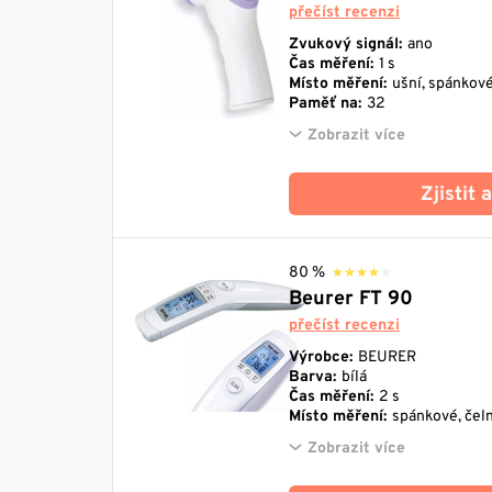
přečíst recenzi
Zvukový signál:
ano
Čas měření:
1 s
Místo měření:
ušní, spánkové
Paměť na:
32
Zobrazit více
Zjistit
80 %
★★★★★
★★★★★
Beurer FT 90
přečíst recenzi
Výrobce:
BEURER
Barva:
bílá
Čas měření:
2 s
Místo měření:
spánkové, čeln
Zobrazit více