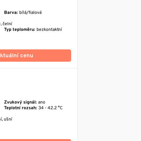
Barva:
bílá/fialová
, čelní
Typ teploměru:
bezkontaktní
 aktuální cenu
Zvukový signál:
ano
Teplotní rozsah:
34 - 42.2 °C
í, ušní