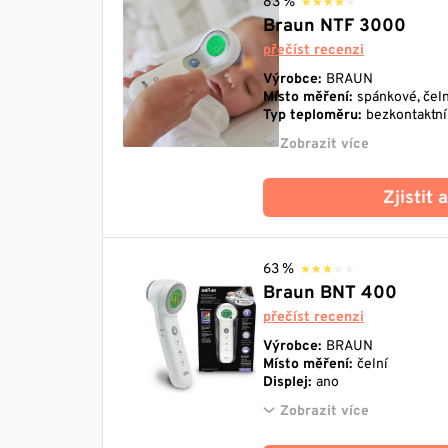
83 %
★★★★★
★★★★★
Braun NTF 3000
přečíst recenzi
Výrobce:
BRAUN
Místo měření:
spánkové, čeln
Typ teploměru:
bezkontaktní
Zobrazit více
Zjistit
63 %
★★★★★
★★★★★
Braun BNT 400
přečíst recenzi
Výrobce:
BRAUN
Místo měření:
čelní
Displej:
ano
Zobrazit více