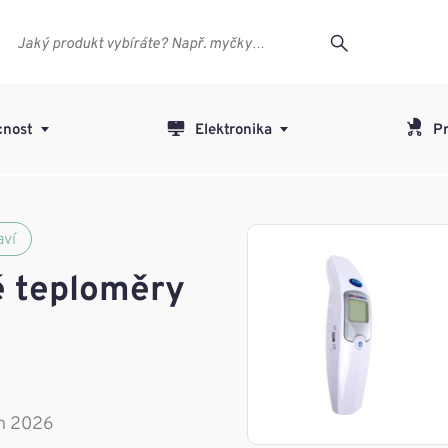
nost
Elektronika
Pr
aví
é teploměry
en 2026