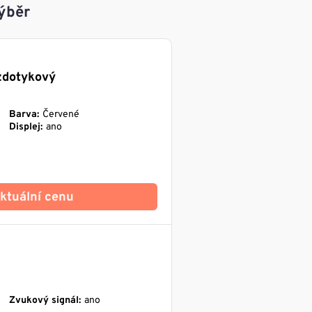
ýběr
dotykový
Barva:
Červené
Displej:
ano
 aktuální cenu
Zvukový signál:
ano