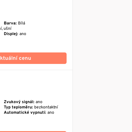
Barva:
Bílá
í, ušní
Displej:
ano
 aktuální cenu
Zvukový signál:
ano
Typ teploměru:
bezkontaktní
Automatické vypnutí:
ano