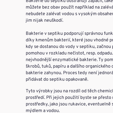
Bakterie do septiku odstraňují zápach, také
můžete bez obav použít například na zalévá
nebudete zalévat vodou s vysokým obsahem 
jim nijak neuškodí.
Bakterie v septiku podporují správnou funkc
díky kmenům bakterií, které jsou vhodné p
kdy se dostanou do vody v septiku, začnou 
pomohou v rozkladu nečistot, resp. odpadu.
nejvhodnější enzymatické bakterie. Ty pom
škrobů, tuků, papíru a dalšího organického
bakterie zahynou. Proces tedy není jednorá
přidávat do septiku opakovaně.
Tyto výrobky jsou na rozdíl od těch chemic
prostředí. Při jejich použití byste se přest
prostředky, jako jsou rukavice, eventuelně 
mýdlem a vodou.