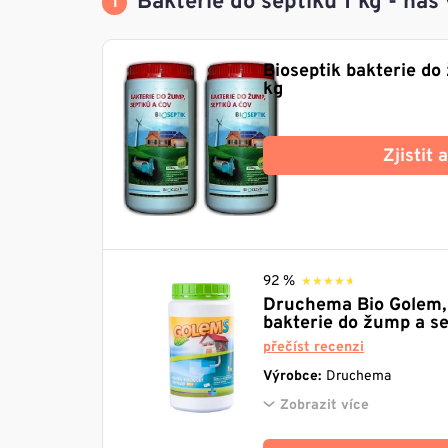
Bakterie do septiku 1 kg - náš
Bioseptik bakterie do
kg
Zjistit
92 %
★★★★★
★★★★★
Druchema Bio Golem, 
bakterie do žump a se
přečíst recenzi
Výrobce:
Druchema
Zobrazit více