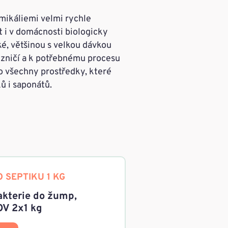
mikáliemi velmi rychle
t i v domácnosti biologicky
ké, většinou s velkou dávkou
 zničí a k potřebnému procesu
ro všechny prostředky, které
ů i saponátů.
 SEPTIKU 1 KG
akterie do žump,
OV 2x1 kg