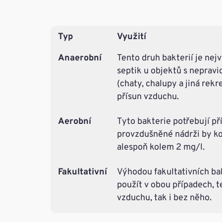
Typ
Využití
Anaerobní
Tento druh bakterií je nej
septik u objektů s nepravi
(chaty, chalupy a jiná rekr
přísun vzduchu.
Aerobní
Tyto bakterie potřebují př
provzdušněné nádrži by ko
alespoň kolem 2 mg/l.
Fakultativní
Výhodou fakultativních bakt
použít v obou případech, t
vzduchu, tak i bez něho.