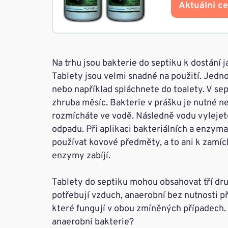
Aktuálni c
Na trhu jsou bakterie do septiku k dostání ja
Tablety jsou velmi snadné na použití. Jedno
nebo například spláchnete do toalety. V se
zhruba měsíc. Bakterie v prášku je nutné nej
rozmícháte ve vodě. Následně vodu vylejet
odpadu. Při aplikaci bakteriálních a enzym
používat kovové předměty, a to ani k zamích
enzymy zabíjí.
Tablety do septiku mohou obsahovat tří druh
potřebují vzduch, anaerobní bez nutnosti př
které fungují v obou zmíněných případech.
anaerobní bakterie?