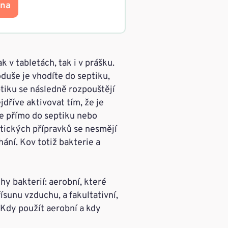
ena
k v tabletách, tak i v prášku.
duše je vhodíte do septiku,
ptiku se následně rozpouštějí
dříve aktivovat tím, že je
e přímo do septiku nebo
atických přípravků se nesmějí
ání. Kov totiž bakterie a
y bakterií: aerobní, které
ísunu vzduchu, a fakultativní,
 Kdy použít aerobní a kdy