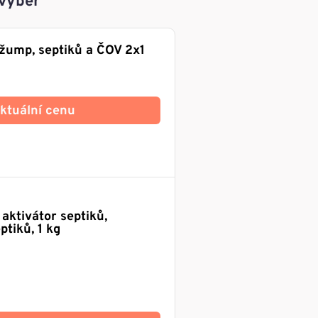
 výběr
 žump, septiků a ČOV 2x1
 aktuální cenu
aktivátor septiků,
ptiků, 1 kg