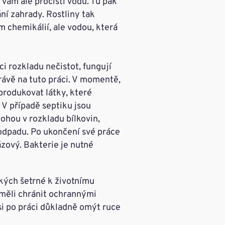
 vám ale pročistí vodu. Tu pak
ní zahrady. Rostliny tak
chemikálií, ale vodou, která
i rozkladu nečistot, fungují
rávě na tuto práci. V momentě,
produkovat látky, které
 V případě septiku jsou
ohou v rozkladu bílkovin,
 odpadu. Po ukončení své práce
zový. Bakterie je nutné
kých šetrné k životnímu
o měli chránit ochrannými
si po práci důkladně omýt ruce