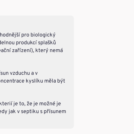
vhodnější pro biologický
delnou produkcí splašků
eační zařízení), který nemá
ísun vzduchu a v
ncentrace kyslíku měla být
erií je to, že je možné je
edy jak v septiku s přísunem