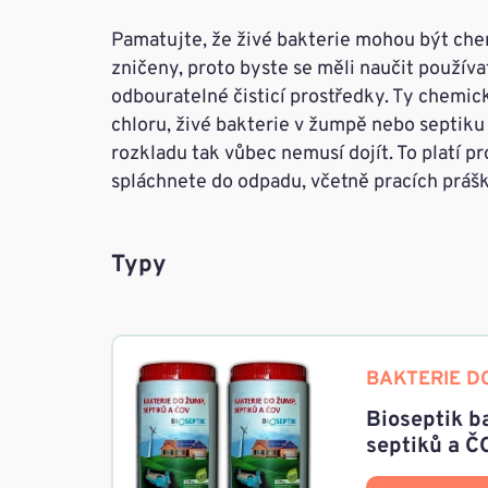
Pamatujte, že živé bakterie mohou být che
zničeny, proto byste se měli naučit používa
odbouratelné čisticí prostředky. Ty chemic
chloru, živé bakterie v žumpě nebo septiku
rozkladu tak vůbec nemusí dojít. To platí p
spláchnete do odpadu, včetně pracích prášk
Typy
BAKTERIE DO
Bioseptik b
septiků a Č