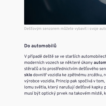
Dešťovým senzorem můžete vybavit i svoje auto
Do automobilů
V případě deště se ve starších automobilec
moderních vozech se některé úkony
autom
stěračů a to prostřednictvím dešťového se
sklo
dovnitř vozidla ke zpětnému zrcátku, 
výrobce vozidla. Princip pak spočívá v tom,
lomu světla, který narušují dešťové kapky p
musí být optický prvek na takovém místě, kt