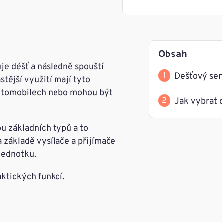
Obsah
uje déšť a následně spouští
Dešťový sen
stější využití mají tyto
automobilech nebo mohou být
Jak vybrat 
ou základních typů a to
a základě vysílače a přijímače
 jednotku.
ktických funkcí.