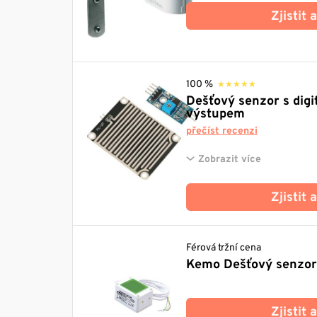
Zjistit
100 %
★★★★★
★★★★★
Dešťový senzor s dig
výstupem
přečíst recenzi
Zobrazit více
Zjistit
Férová tržní cena
Kemo Dešťový senzor
Zjistit