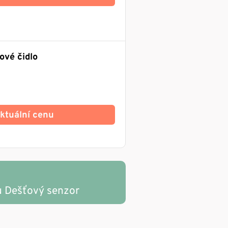
ové čidlo
 aktuální cenu
u Dešťový senzor