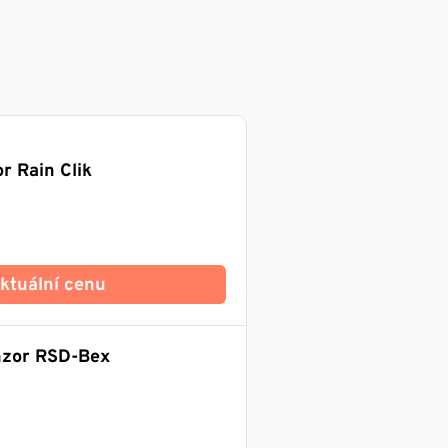
r Rain Clik
 aktuální cenu
nzor RSD-Bex