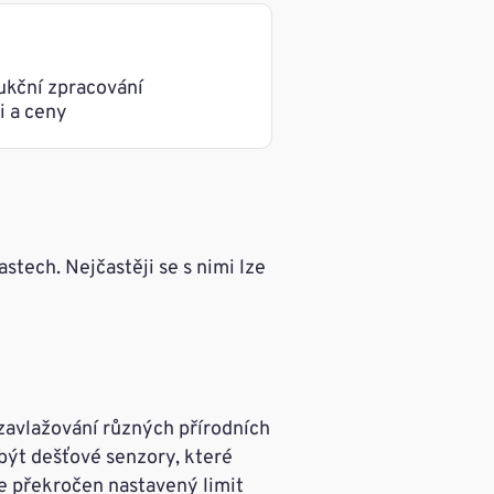
ukční zpracování
i a ceny
stech. Nejčastěji se s nimi lze
avlažování různých přírodních
být dešťové senzory, které
je překročen nastavený limit