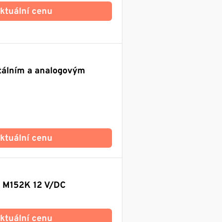
 aktuální cenu
itálním a analogovým
 aktuální cenu
 M152K 12 V/DC
 aktuální cenu