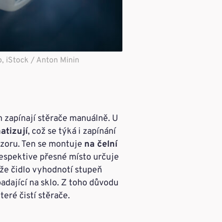
, iStock / Anton Minin
h zapínají stěrače manuálně. U
atizují
, což se týká i zapínání
nzoru. Ten se montuje
na čelní
respektive přesné místo určuje
 že čidlo vyhodnotí stupeň
adající na sklo. Z toho důvodu
eré čistí stěrače.