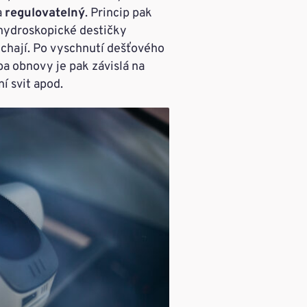
a
regulovatelný
. Princip pak
 hydroskopické destičky
ychají. Po vyschnutí dešťového
a obnovy je pak závislá na
ní svit apod.