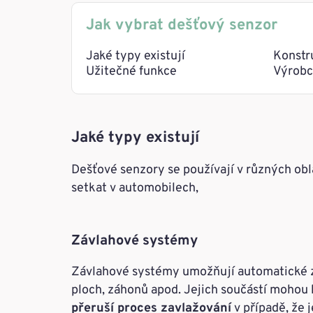
Jak vybrat dešťový senzor
Jaké typy existují
Konstr
Užitečné funkce
Výrobc
Jaké typy existují
Dešťové senzory se používají v různých obla
setkat v automobilech,
Závlahové systémy
Závlahové systémy umožňují automatické z
ploch, záhonů apod. Jejich součástí mohou 
přeruší proces zavlažování
v případě, že 