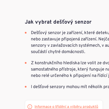
Jak vybrat dešťový senzor
Dešťový senzor je zařízení, které detek
nebo zastavuje připojená zařízení. Nejča
senzory v zavlažovacích systémech, v 
součástí chytré domácnosti.
Z konstrukčního hlediska lze volit ze dv
samostatného přístroje, který funguje n
nebo relé určeného k připojení na řídící
I dešťové senzory mohou mít několik pra
Informace o třídění a výběru produktů