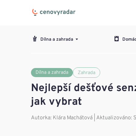
Dílna a zahrada
Domác
Dílna a zahrada
Zahrada
Nejlepší dešťové se
jak vybrat
Autorka:
Klára Machátová
| Aktualizováno: