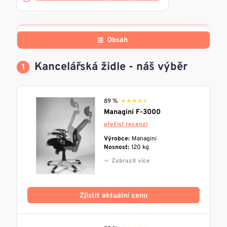
Obsah
Kancelářská židle - náš výběr
89 %
★★★★★
★★★★★
Managini F-3000
přečíst recenzi
Výrobce:
Managini
Nosnost:
120 kg
Zobrazit více
Zjistit aktuální cenu