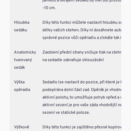
jamkou a okrajem sedáku by měl být prostor o ve
-10 cm.
Hloubka
Díky této funkci můžete nastavit hloubku sedák
sedáku
délky vašich stehen. Díky ní dosáhnete automat
správné pozice vůči opěradlu a získáte tak ideáln
Anatomicky
Zaoblení přední strany snižuje tlak na stehna, p
tvarovaný
na sedadle zabraňuje sklouzávání
sedák
Výška
Sedadlo lze nastavit do pozice, při které je kopí
opěradla
podepírána dolní část zad. Opěrák je vhodné nas
aktivní polohy, to umožňuje pohyb vpřed a vzad.
aktivní sezení je pro vaše záda vhodnější než pa
sezení ve statické poloze.
Výškově
Díky této funkci je zajištěno přesné kopírování 