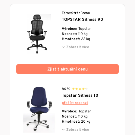
Férová tržní cena
TOPSTAR Sitness 90
Výrobce:
Topstar
Nosnost:
110 kg
Hmotnosť:
22 kg
Zobrazit více
Zjistit aktuální cenu
86 %
★★★★★
★★★★★
Topstar Sitness 10
přečíst recenzi
Výrobce:
Topstar
Nosnost:
110 kg
Hmotnosť:
20 kg
Zobrazit více