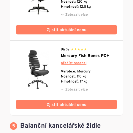
Nosnost:
120 kg
Hmotnosť:
12.5 kg
Zobrazit více
Zjistit aktuální cenu
96 %
★★★★★
★★★★★
Mercury Fish Bones PDH
přečíst recenzi
Výrobce:
Mercury
Nosnost:
110 kg
Hmotnosť:
17 kg
Zobrazit více
Zjistit aktuální cenu
Balanční kancelářské židle