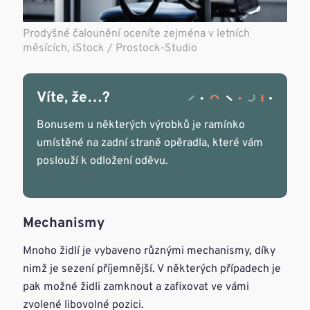
Prodyšné čalounění oceníte zejména v letních
měsících, iStock / Prostock-Studio
Víte, že…?
Bonusem u některých výrobků je ramínko
umístěné na zadní straně opěradla, které vám
poslouží k odložení oděvu.
Mechanismy
Mnoho židlí je vybaveno různými mechanismy, díky
nimž je sezení příjemnější. V některých případech je
pak možné židli zamknout a zafixovat ve vámi
zvolené libovolné pozici.