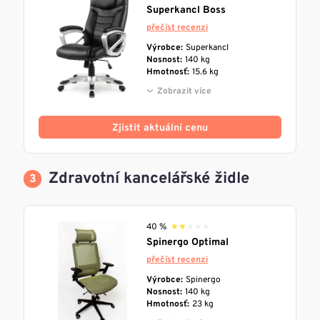
Superkancl Boss
přečíst recenzi
Výrobce:
Superkancl
Nosnost:
140 kg
Hmotnosť:
15.6 kg
Zobrazit více
Zjistit aktuální cenu
Zdravotní kancelářské židle
40 %
★★★★★
★★★★★
Spinergo Optimal
přečíst recenzi
Výrobce:
Spinergo
Nosnost:
140 kg
Hmotnosť:
23 kg