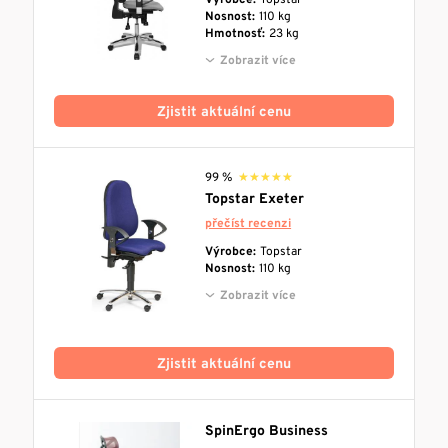
Výrobce:
Topstar
Nosnost:
110 kg
Hmotnosť:
23 kg
Zobrazit více
Zjistit aktuální cenu
99 %
★★★★★
★★★★★
Topstar Exeter
přečíst recenzi
Výrobce:
Topstar
Nosnost:
110 kg
Zobrazit více
Zjistit aktuální cenu
SpinErgo Business