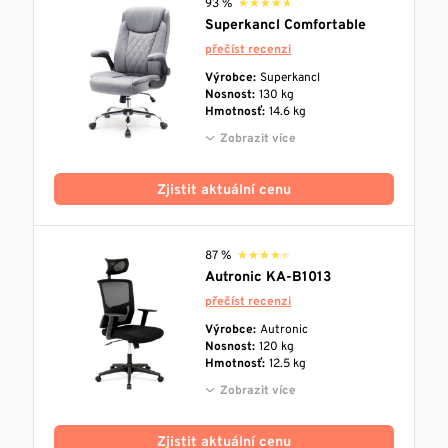
93 %
★★★★★
★★★★★
Superkancl Comfortable
přečíst recenzi
Výrobce:
Superkancl
Nosnost:
130 kg
Hmotnosť:
14.6 kg
Zobrazit více
Zjistit aktuální cenu
87 %
★★★★★
★★★★★
Autronic KA-B1013
přečíst recenzi
Výrobce:
Autronic
Nosnost:
120 kg
Hmotnosť:
12.5 kg
Zobrazit více
Zjistit aktuální cenu