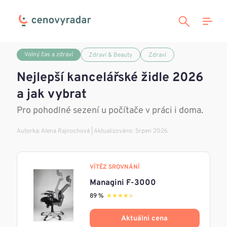
Volný čas a zdraví
Zdraví & Beauty
Zdraví
Nejlepší kancelářské židle 2026
a jak vybrat
Pro pohodlné sezení u počítače v práci i doma.
Autorka:
Alena Rajnochová
| Aktualizováno: Srpen 2026
VÍTĚZ SROVNÁNÍ
Managini F-3000
89 %
★★★★★
★★★★★
Aktuálni cena