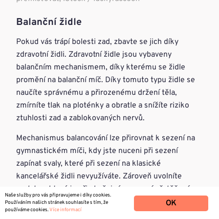
Balanční židle
Pokud vás trápí bolesti zad, zbavte se jich díky
zdravotní židli. Zdravotní židle jsou vybaveny
balančním mechanismem, díky kterému se židle
promění na balanční míč. Díky tomuto typu židle se
naučíte správnému a přirozenému držení těla,
zmírníte tlak na ploténky a obratle a snížíte riziko
ztuhlosti zad a zablokovaných nervů.
Mechanismus balancování lze přirovnat k sezení na
gymnastickém míči, kdy jste nuceni při sezení
zapínat svaly, které při sezení na klasické
kancelářské židli nevyužíváte. Zároveň uvolníte
svalstvo, které je při obyčejném sezení přetěžováno.
Naše služby pro vás připravujeme i díky cookies.
Balancováním posílíte i břišní svalstvo a speciální
OK
Používáním našich stránek souhlasíte s tím, že
používáme cookies.
Více informací
ergonomický tvar sedáku podpoří správné fungování