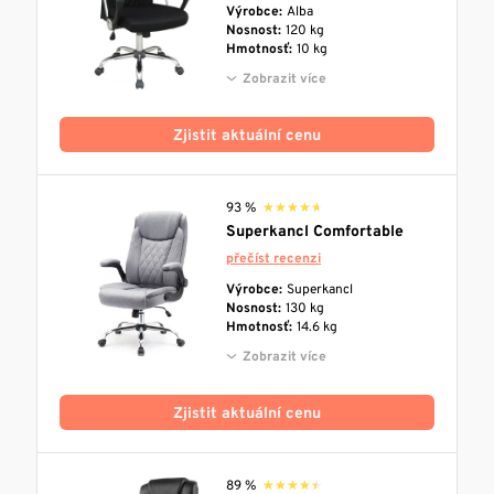
Výrobce:
Alba
Nosnost:
120 kg
Hmotnosť:
10 kg
Zobrazit více
Zjistit aktuální cenu
93 %
★★★★★
★★★★★
Superkancl Comfortable
přečíst recenzi
Výrobce:
Superkancl
Nosnost:
130 kg
Hmotnosť:
14.6 kg
Zobrazit více
Zjistit aktuální cenu
89 %
★★★★★
★★★★★