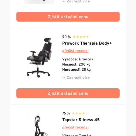
Zobrazit více
Zjistit aktuální cenu
90 %
★★★★★
★★★★★
Prowork Therapia Body+
přečíst recenzi
Výrobce:
Prowork
Nosnost:
200 kg
Hmotnosť:
28 kg
Zobrazit více
Zjistit aktuální cenu
76 %
★★★★★
★★★★★
Topstar Sitness 45
přečíst recenzi