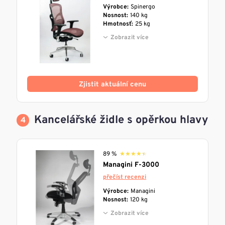
Výrobce:
Spinergo
Nosnost:
140 kg
Hmotnosť:
25 kg
Zobrazit více
Zjistit aktuální cenu
Kancelářské židle s opěrkou hlavy
89 %
★★★★★
★★★★★
Managini F-3000
přečíst recenzi
Výrobce:
Managini
Nosnost:
120 kg
Zobrazit více