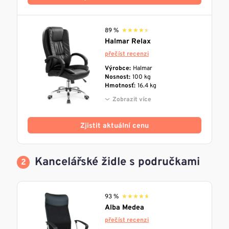
89 %
★★★★★
★★★★★
Halmar Relax
přečíst recenzi
Výrobce:
Halmar
Nosnost:
100 kg
Hmotnosť:
16.4 kg
Zobrazit více
Zjistit aktuální cenu
Kancelářské židle s područkami
93 %
★★★★★
★★★★★
Alba Medea
přečíst recenzi