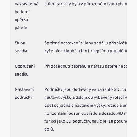
nastavitelná
páteří tak, aby byla v přirozeném tvaru písmena S
bederní
opěrka
páteře
Sklon
Správné nastavení sklonu sedáku přispívá k uvo
sedáku
kyčelních kloubů a tím i k lepšímu proudění krve
Odpružení
Při dosednutí zabraňuje nárazu páteře nebo kost
sedáku
Nastavení
Područky jsou dodávány ve variantě 2D , ta umo
područky
nastavit výšku a dále jsou vybaveny rotací vrchní
opět se jedná o nastavení výšky, rotace a umožňu
horizontální posun dopředu a dozadu. 4D mají s
funkci jako 3D područky, navíc je lze posunout n
dolů.