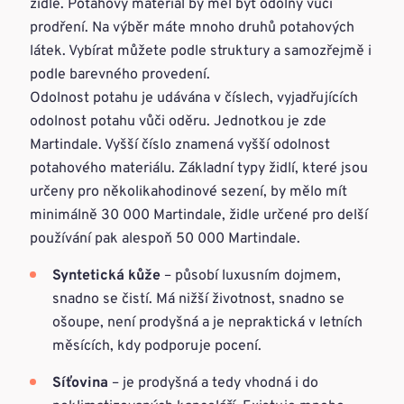
židle. Potahový materiál by měl být odolný vůči
prodření. Na výběr máte mnoho druhů potahových
látek. Vybírat můžete podle struktury a samozřejmě i
podle barevného provedení.
Odolnost potahu je udávána v číslech, vyjadřujících
odolnost potahu vůči oděru. Jednotkou je zde
Martindale. Vyšší číslo znamená vyšší odolnost
potahového materiálu. Základní typy židlí, které jsou
určeny pro několikahodinové sezení, by mělo mít
minimálně 30 000 Martindale, židle určené pro delší
používání pak alespoň 50 000 Martindale.
Syntetická kůže
– působí luxusním dojmem,
snadno se čistí. Má nižší životnost, snadno se
ošoupe, není prodyšná a je nepraktická v letních
měsících, kdy podporuje pocení.
Síťovina
– je prodyšná a tedy vhodná i do