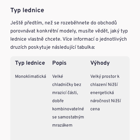
Typ lednice
Ještě předtím, než se rozeběhnete do obchodů
porovnávat konkrétní modely, musíte vědět, jaký typ
lednice vlastně chcete. Více informací o jednotlivých
druzích poskytuje následující tabulka:
Typ lednice
Popis
Výhody
Ne
Monoklimatická
Velké
Velký prostor k
K m
chladničky bez
chlazení Nižší
nut
mrazicí části,
energetická
dok
dobře
náročnost Nižší
sam
kombinovatelné
cena
mra
se samostatným
šíře
mrazákem
nab
mod