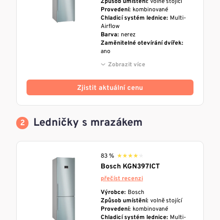
Způsob umístění:
volně stojící
Provedení:
kombinované
Chladicí systém lednice:
Multi-
Airflow
Barva:
nerez
Zaměnitelné otevírání dvířek:
ano
Zobrazit více
Zjistit aktuální cenu
Ledničky s mrazákem
83 %
★★★★★
★★★★★
Bosch KGN397ICT
přečíst recenzi
Výrobce:
Bosch
Způsob umístění:
volně stojící
Provedení:
kombinované
Chladicí systém lednice:
Multi-