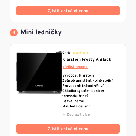
Zjistit aktuální cenu
Mini ledničky
96 %
★★★★★
★★★★★
Klarstein Frosty A Black
přečíst recenzi
Výrobce:
Klarstein
Způsob umístění:
volně stojící
Provedení:
jednodvéřové
Chladicí systém lednice:
termoelektrický
Barva:
černé
Mini lednice:
ano
Zobrazit více
Zjistit aktuální cenu