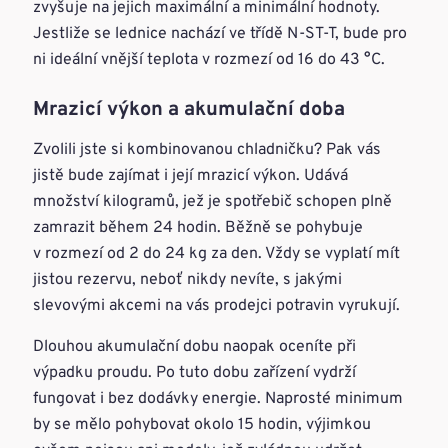
zvyšuje na jejich maximální a minimální hodnoty.
Jestliže se lednice nachází ve třídě N-ST-T, bude pro
ni ideální vnější teplota v rozmezí od 16 do 43 °C.
Mrazicí výkon a akumulační doba
Zvolili jste si kombinovanou chladničku? Pak vás
jistě bude zajímat i její mrazicí výkon. Udává
množství kilogramů, jež je spotřebič schopen plně
zamrazit během 24 hodin. Běžně se pohybuje
v rozmezí od 2 do 24 kg za den. Vždy se vyplatí mít
jistou rezervu, neboť nikdy nevíte, s jakými
slevovými akcemi na vás prodejci potravin vyrukují.
Dlouhou akumulační dobu naopak oceníte při
výpadku proudu. Po tuto dobu zařízení vydrží
fungovat i bez dodávky energie. Naprosté minimum
by se mělo pohybovat okolo 15 hodin, výjimkou