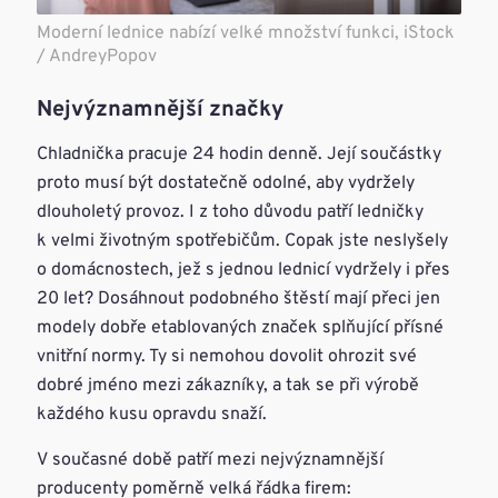
Moderní lednice nabízí velké množství funkci, iStock
/ AndreyPopov
Nejvýznamnější značky
Chladnička pracuje 24 hodin denně. Její součástky
proto musí být dostatečně odolné, aby vydržely
dlouholetý provoz. I z toho důvodu patří ledničky
k velmi životným spotřebičům. Copak jste neslyšely
o domácnostech, jež s jednou lednicí vydržely i přes
20 let? Dosáhnout podobného štěstí mají přeci jen
modely dobře etablovaných značek splňující přísné
vnitřní normy. Ty si nemohou dovolit ohrozit své
dobré jméno mezi zákazníky, a tak se při výrobě
každého kusu opravdu snaží.
V současné době patří mezi nejvýznamnější
producenty poměrně velká řádka firem: