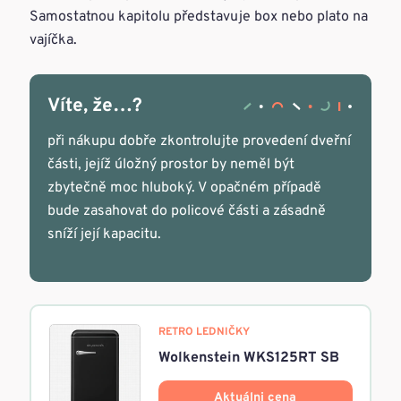
Samostatnou kapitolu představuje box nebo plato na
vajíčka.
Víte, že…?
při nákupu dobře zkontrolujte provedení dveřní
části, jejíž úložný prostor by neměl být
zbytečně moc hluboký. V opačném případě
bude zasahovat do policové části a zásadně
sníží její kapacitu.
RETRO LEDNIČKY
Wolkenstein WKS125RT SB
Aktuálni cena