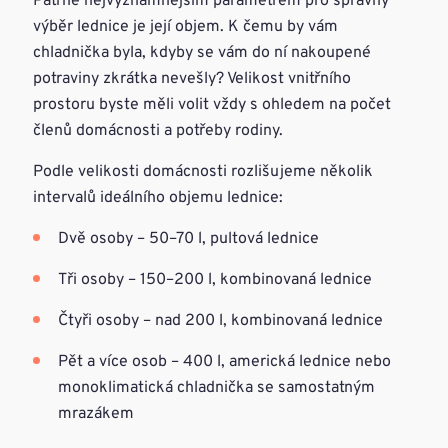
Patrně nejvýznamnějším parametrem pro správný
výběr lednice je její objem. K čemu by vám
chladnička byla, kdyby se vám do ní nakoupené
potraviny zkrátka nevešly? Velikost vnitřního
prostoru byste měli volit vždy s ohledem na počet
členů domácnosti a potřeby rodiny.
Podle velikosti domácnosti rozlišujeme několik
intervalů ideálního objemu lednice:
Dvě osoby – 50–70 l, pultová lednice
Tři osoby – 150–200 l, kombinovaná lednice
Čtyři osoby – nad 200 l, kombinovaná lednice
Pět a více osob – 400 l, americká lednice nebo
monoklimatická chladnička se samostatným
mrazákem