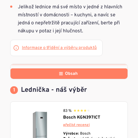
Jelikož lednice má své místo v jedné z hlavních
místností v domácnosti – kuchyni, a navíc se
jedná o nepřetržitě pracující zařízení, berte při
nákupu v potaz i její hlučnost.
Informace o třídění a výběru produktů
Obsah
Lednička - náš výběr
83 %
★★★★★
★★★★★
Bosch KGN397ICT
přečíst recenzi
Výrobce:
Bosch