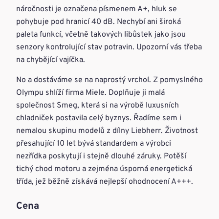
náročnosti je označena písmenem A+, hluk se
pohybuje pod hranicí 40 dB. Nechybí ani široká
paleta funkcí, včetně takových libůstek jako jsou
senzory kontrolující stav potravin. Upozorní vás třeba
na chybějící vajíčka.
No a dostáváme se na naprostý vrchol. Z pomyslného
Olympu shlíží firma Miele. Doplňuje ji malá
společnost Smeg, která si na výrobě luxusních
chladniček postavila celý byznys. Řadíme sem i
nemalou skupinu modelů z dílny Liebherr. Životnost
přesahující 10 let bývá standardem a výrobci
nezřídka poskytují i stejně dlouhé záruky. Potěší
tichý chod motoru a zejména úsporná energetická
třída, jež běžně získává nejlepší ohodnocení A+++.
Cena