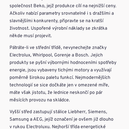
společnost Beko, jejž produkce cílí na nejnižší ceny.
Ačkoliv nabízí parametry srovnatelné i s dražšími a
slavnějšími konkurenty, připravte se na kratší
životnost. Uspořené výrobní náklady se zkrátka
někde musí projevit.
Pátráte-li ve střední třídě, nevynechejte značky
Electrolux, Whirlpool, Gorenje a Bosch. Jejich
produkty se pyšní výbornými hodnoceními spotřeby
energie, jsou vybaveny tichými motory a využívají
poměrně širokou paletu funkcí. Nejmodernějších
technologií se sice dočkáte jen v omezené míře,
máte však jistotu, že lednice neskončí po pár
měsících provozu na skládce.
Vyšší střed zastupují stálice Liebherr, Siemens,
Samsung a AEG, jejíž označení je ovšem již dlouho
v rukou Electroluxu. Nejhorší třída energetické