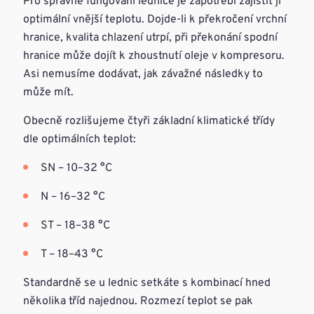
Pro správné fungování lednice je zapotřebí zajistit jí
optimální vnější teplotu. Dojde-li k překročení vrchní
hranice, kvalita chlazení utrpí, při překonání spodní
hranice může dojít k zhoustnutí oleje v kompresoru.
Asi nemusíme dodávat, jak závažné následky to
může mít.
Obecně rozlišujeme čtyři základní klimatické třídy
dle optimálních teplot:
SN – 10–32 °C
N – 16–32 °C
ST – 18–38 °C
T – 18–43 °C
Standardně se u lednic setkáte s kombinací hned
několika tříd najednou. Rozmezí teplot se pak