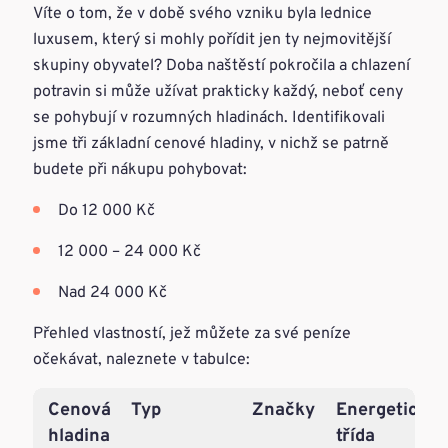
Víte o tom, že v době svého vzniku byla lednice
luxusem, který si mohly pořídit jen ty nejmovitější
skupiny obyvatel? Doba naštěstí pokročila a chlazení
potravin si může užívat prakticky každý, neboť ceny
se pohybují v rozumných hladinách. Identifikovali
jsme tři základní cenové hladiny, v nichž se patrně
budete při nákupu pohybovat:
Do 12 000 Kč
12 000 – 24 000 Kč
Nad 24 000 Kč
Přehled vlastností, jež můžete za své peníze
očekávat, naleznete v tabulce:
Cenová
Typ
Značky
Energetická
hladina
třída