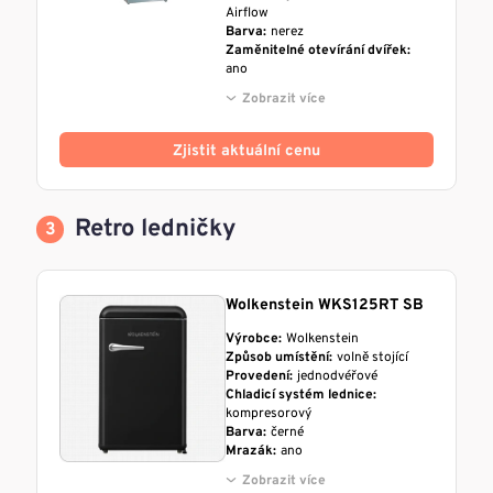
Airflow
Barva:
nerez
Zaměnitelné otevírání dvířek:
ano
Zobrazit více
Zjistit aktuální cenu
Retro ledničky
Wolkenstein WKS125RT SB
Výrobce:
Wolkenstein
Způsob umístění:
volně stojící
Provedení:
jednodvéřové
Chladicí systém lednice:
kompresorový
Barva:
černé
Mrazák:
ano
Zobrazit více