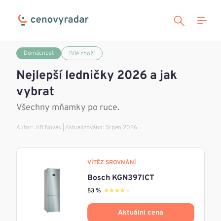
Domácnost
Bílé zboží
Nejlepší ledničky 2026 a jak
vybrat
Všechny mňamky po ruce.
Autor:
Jiří Novák
| Aktualizováno: Srpen 2026
VÍTĚZ SROVNÁNÍ
Bosch KGN397ICT
83 %
★★★★★
★★★★★
Aktuálni cena