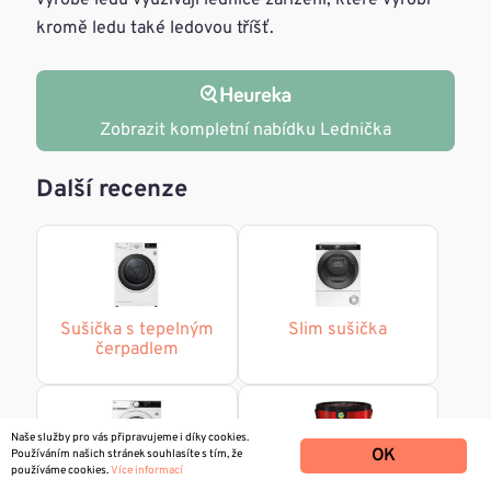
výrobě ledu využívají lednice zařízení, které vyrobí
kromě ledu také ledovou tříšť.
Zobrazit kompletní nabídku Lednička
Další recenze
Sušička s tepelným
Slim sušička
čerpadlem
Naše služby pro vás připravujeme i díky cookies.
OK
Používáním našich stránek souhlasíte s tím, že
používáme cookies.
Více informací
Kondenzační
Omyvatelná barva