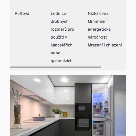
Pultová
Lednice
Nízká cena
Vel
drobných
Minimální
vnit
rozměrů pro
energetická
pro
použití v
náročnost
hlu
kancelářích
Mrazení i chlazení
nebo
garsonkách