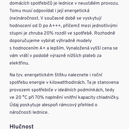
domácích spotřebičů je lednice v neustálém provozu.
Tomu musí odpovídat i její energetická
(ne)náročnost. V současné době se vyskytují
hodnocení od D po A+++, přičemž mezi jednotlivými
stupni je zhruba 20% rozdíl ve spotřebě. Rozhodně
doporučujeme vybírat výhradně modely
s hodnocením A+ a lepším. Vynaložená vyšší cena se
vám vrátí v podobě výrazně nižších plateb za
elektřinu.
Na tzv. energetickém štítku naleznete i roční
spotřebu energie v kilowatthodinách. Ta je stanovena
provozem spotřebiče v ideálních podmínkách, tedy
ve 20 °C při 70% naplnění vnitřní kapacity chladničky.
Údaj poskytuje alespoň rámcový přehled o
náročnosti lednice.
Hlučnost