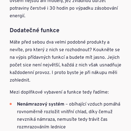
ovšem nejsou ani modely, jež zvládnou udržet
potraviny čerstvé i 30 hodin po výpadku zásobování
energií.
Dodatečné funkce
Máte před sebou dva velmi podobné produkty a
nevíte, pro který z nich se rozhodnout? Koukněte se
na výpis přídavných funkcí a budete mít jasno. Jejich
počet sice není největší, každá z nich však usnadňuje
každodenní provoz. I proto byste je při nákupu měli
zohlednit.
Mezi doplňkové vybavení a funkce tedy řadíme:
Nenámrazový systém
– obíhající vzduch pomáhá
rovnoměrně rozložit vnitřní chlad, díky čemuž
nevzniká námraza, nemusíte tedy trávit čas
rozmrazováním lednice