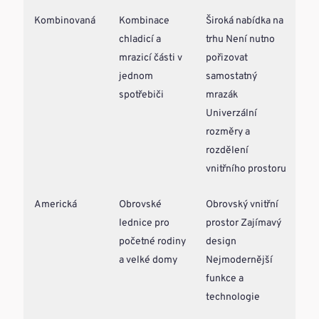
Kombinovaná
Kombinace
Široká nabídka na
Niž
chladicí a
trhu Není nutno
kap
mrazicí části v
pořizovat
obo
jednom
samostatný
spotřebiči
mrazák
Univerzální
rozměry a
rozdělení
vnitřního prostoru
Americká
Obrovské
Obrovský vnitřní
Vys
lednice pro
prostor Zajímavý
poř
početné rodiny
design
cen
a velké domy
Nejmodernější
spo
funkce a
ene
technologie
Nár
pro