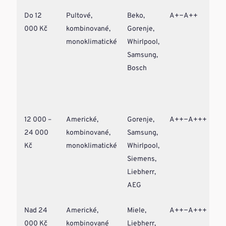
Do 12
Pultové,
Beko,
A+−A++
000 Kč
kombinované,
Gorenje,
monoklimatické
Whirlpool,
Samsung,
Bosch
12 000 –
Americké,
Gorenje,
A++−A+++
24 000
kombinované,
Samsung,
Kč
monoklimatické
Whirlpool,
Siemens,
Liebherr,
AEG
Nad 24
Americké,
Miele,
A++−A+++
000 Kč
kombinované
Liebherr,