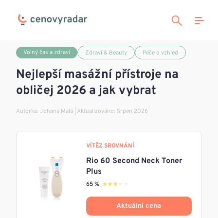
Volný čas a zdraví
Zdraví & Beauty
Péče o vzhled
Nejlepší masážní přístroje na
obličej 2026 a jak vybrat
Autorka:
Johana Malá
| Aktualizováno: Srpen 2026
VÍTĚZ SROVNÁNÍ
Rio 60 Second Neck Toner
Plus
65 %
★★★★★
★★★★★
Aktuálni cena