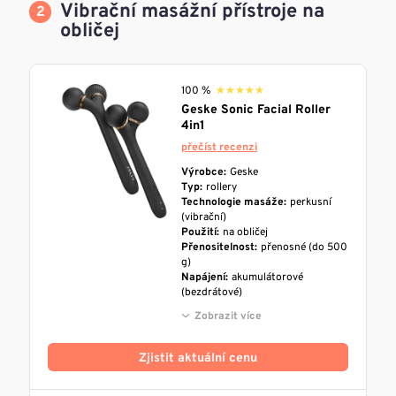
Vibrační masážní přístroje na
obličej
100 %
★★★★★
★★★★★
Geske Sonic Facial Roller
4in1
přečíst recenzi
Výrobce:
Geske
Typ:
rollery
Technologie masáže:
perkusní
(vibrační)
Použití:
na obličej
Přenositelnost:
přenosné (do 500
g)
Napájení:
akumulátorové
(bezdrátové)
Zobrazit více
Zjistit aktuální cenu