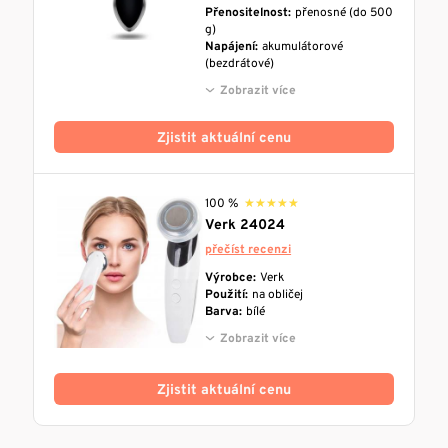
Přenositelnost:
přenosné (do 500
g)
Napájení:
akumulátorové
(bezdrátové)
Zobrazit více
Zjistit aktuální cenu
100 %
★★★★★
★★★★★
Verk 24024
přečíst recenzi
Výrobce:
Verk
Použití:
na obličej
Barva:
bílé
Zobrazit více
Zjistit aktuální cenu