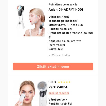
Pohlídáme cenu za vás
Anlan 01-ADRY11-001
Výrobce:
Anlan
Technologie masáže:
ultrazvukové, RF nebo LED
Použití:
na obličej
Přenositelnost:
přenosné (do 500
g)
Napájení:
akumulátorové
(bezdrátové)
Barva:
bílé
Zobrazit více
Zjistit aktuální cenu
100 %
★★★★★
★★★★★
Verk 24024
přečíst recenzi
Výrobce:
Verk
Použití:
na obličej