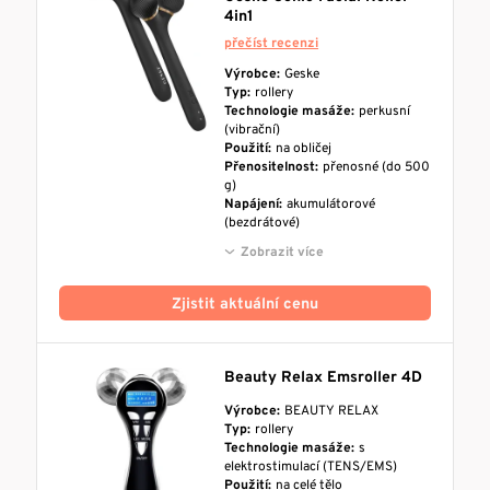
4in1
přečíst recenzi
Výrobce:
Geske
Typ:
rollery
Technologie masáže:
perkusní
(vibrační)
Použití:
na obličej
Přenositelnost:
přenosné (do 500
g)
Napájení:
akumulátorové
(bezdrátové)
Zobrazit více
Zjistit aktuální cenu
Beauty Relax Emsroller 4D
Výrobce:
BEAUTY RELAX
Typ:
rollery
Technologie masáže:
s
elektrostimulací (TENS/EMS)
Použití:
na celé tělo