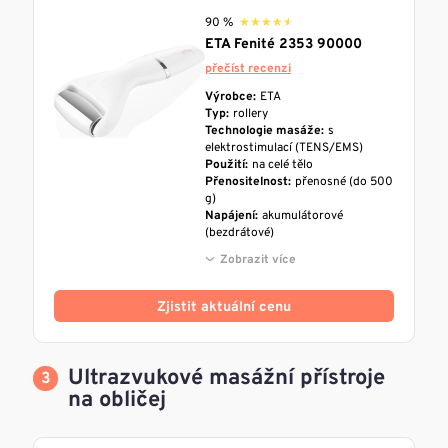
90 %
★★★★★
★★★★★
ETA Fenité 2353 90000
přečíst recenzi
Výrobce:
ETA
Typ:
rollery
Technologie masáže:
s
elektrostimulací (TENS/EMS)
Použití:
na celé tělo
Přenositelnost:
přenosné (do 500
g)
Napájení:
akumulátorové
(bezdrátové)
Zobrazit více
Zjistit aktuální cenu
Ultrazvukové masážní přístroje
na obličej