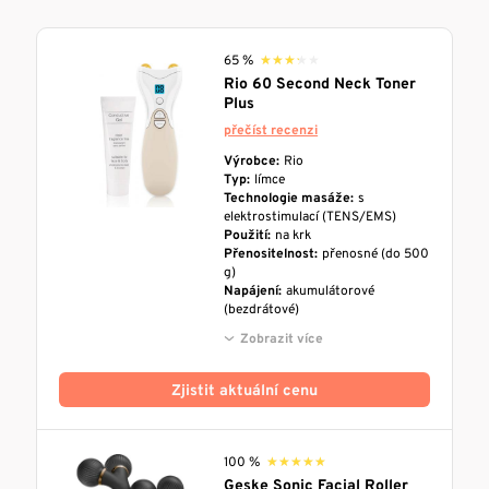
65 %
★★★★★
★★★★★
Rio 60 Second Neck Toner
Plus
přečíst recenzi
Výrobce:
Rio
Typ:
límce
Technologie masáže:
s
elektrostimulací (TENS/EMS)
Použití:
na krk
Přenositelnost:
přenosné (do 500
g)
Napájení:
akumulátorové
(bezdrátové)
Zobrazit více
Zjistit aktuální cenu
100 %
★★★★★
★★★★★
Geske Sonic Facial Roller