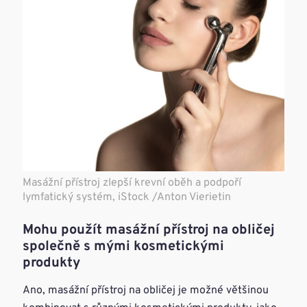
Masážní přístroj zlepší krevní oběh a podpoří
lymfatický systém, iStock /Anton Vierietin
Mohu použít masážní přístroj na obličej
společně s mými kosmetickými
produkty
Ano, masážní přístroj na obličej je možné většinou