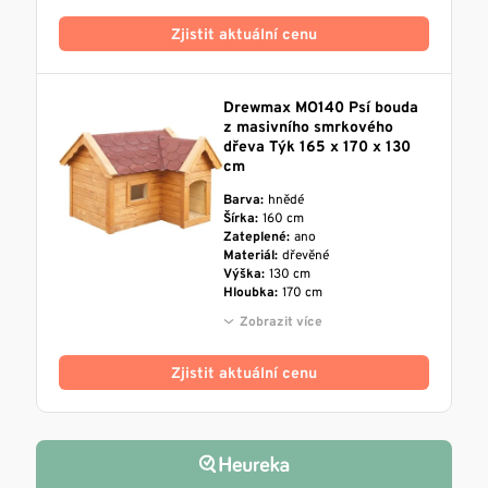
Zjistit aktuální cenu
Drewmax MO140 Psí bouda
z masivního smrkového
dřeva Týk 165 x 170 x 130
cm
Barva:
hnědé
Šírka:
160 cm
Zateplené:
ano
Materiál:
dřevěné
Výška:
130 cm
Hloubka:
170 cm
Zobrazit více
Zjistit aktuální cenu