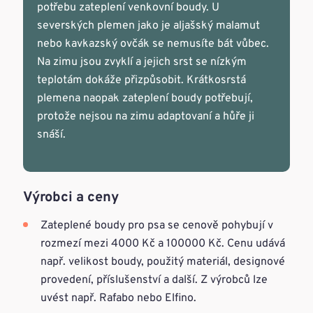
potřebu zateplení venkovní boudy. U
severských plemen jako je aljašský malamut
nebo kavkazský ovčák se nemusíte bát vůbec.
Na zimu jsou zvyklí a jejich srst se nízkým
teplotám dokáže přizpůsobit. Krátkosrstá
plemena naopak zateplení boudy potřebují,
protože nejsou na zimu adaptovaní a hůře ji
snáší.
Výrobci a ceny
Zateplené boudy pro psa se cenově pohybují v
rozmezí mezi 4000 Kč a 100000 Kč. Cenu udává
např. velikost boudy, použitý materiál, designové
provedení, příslušenství a další. Z výrobců lze
uvést např. Rafabo nebo Elfino.