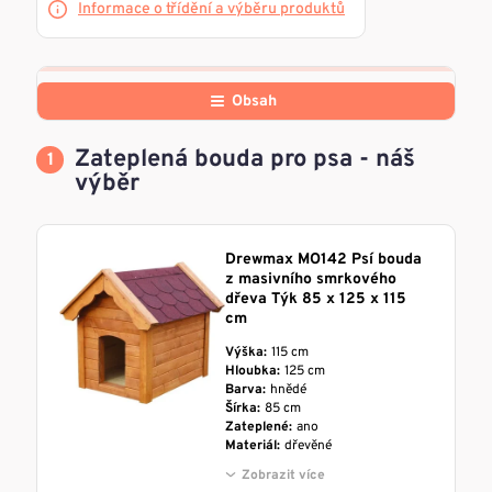
Informace o třídění a výběru produktů
Obsah
Zateplená bouda pro psa - náš
výběr
Drewmax MO142 Psí bouda
z masivního smrkového
dřeva Týk 85 x 125 x 115
cm
Výška:
115 cm
Hloubka:
125 cm
Barva:
hnědé
Šírka:
85 cm
Zateplené:
ano
Materiál:
dřevěné
Zobrazit více