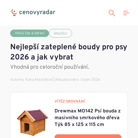
Volný čas a zdraví
Mazlíčci
Nejlepší zateplené boudy pro psy
2026 a jak vybrat
Vhodná pro celoroční používání.
Autorka:
Klára Machátová
| Aktualizováno: Srpen 2026
VÍTĚZ SROVNÁNÍ
Drewmax MO142 Psí bouda z
masivního smrkového dřeva
Týk 85 x 125 x 115 cm