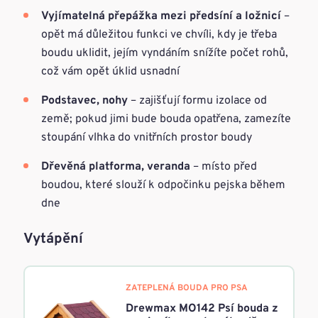
Vyjímatelná přepážka mezi předsíní a ložnicí
–
opět má důležitou funkci ve chvíli, kdy je třeba
boudu uklidit, jejím vyndáním snížíte počet rohů,
což vám opět úklid usnadní
Podstavec, nohy
– zajišťují formu izolace od
země; pokud jimi bude bouda opatřena, zamezíte
stoupání vlhka do vnitřních prostor boudy
Dřevěná platforma, veranda
– místo před
boudou, které slouží k odpočinku pejska během
dne
Vytápění
ZATEPLENÁ BOUDA PRO PSA
Drewmax MO142 Psí bouda z