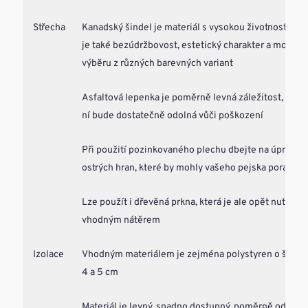
Střecha
Kanadský šindel je materiál s vysokou životností, v
je také bezúdržbovost, estetický charakter a možnos
výběru z různých barevných variant
Asfaltová lepenka je poměrně levná záležitost, střec
ní bude dostatečně odolná vůči poškození
Při použití pozinkovaného plechu dbejte na úpravu
ostrých hran, které by mohly vašeho pejska poranit
Lze použít i dřevěná prkna, která je ale opět nutné oš
vhodným nátěrem
Izolace
Vhodným materiálem je zejména polystyren o šířce
4 a 5 cm
Materiál je levný, snadno dostupný, poměrně odolný 