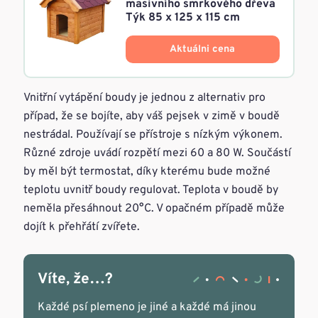
masivního smrkového dřeva
Týk 85 x 125 x 115 cm
Aktuálni cena
Vnitřní vytápění boudy je jednou z alternativ pro
případ, že se bojíte, aby váš pejsek v zimě v boudě
nestrádal. Používají se přístroje s nízkým výkonem.
Různé zdroje uvádí rozpětí mezi 60 a 80 W. Součástí
by měl být termostat, díky kterému bude možné
teplotu uvnitř boudy regulovat. Teplota v boudě by
neměla přesáhnout 20°C. V opačném případě může
dojít k přehřátí zvířete.
Víte, že…?
Každé psí plemeno je jiné a každé má jinou