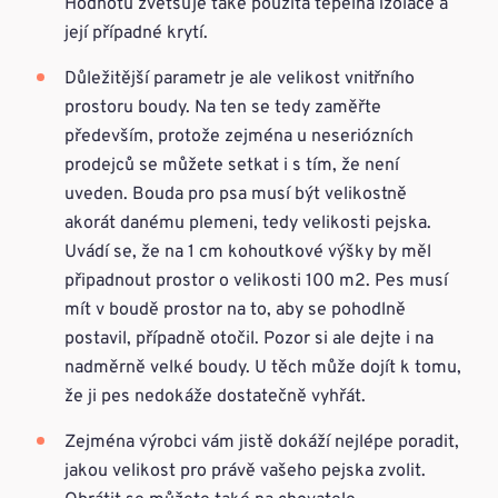
Hodnotu zvětšuje také použitá tepelná izolace a
její případné krytí.
Důležitější parametr je ale velikost vnitřního
prostoru boudy. Na ten se tedy zaměřte
především, protože zejména u neseriózních
prodejců se můžete setkat i s tím, že není
uveden. Bouda pro psa musí být velikostně
akorát danému plemeni, tedy velikosti pejska.
Uvádí se, že na 1 cm kohoutkové výšky by měl
připadnout prostor o velikosti 100 m2. Pes musí
mít v boudě prostor na to, aby se pohodlně
postavil, případně otočil. Pozor si ale dejte i na
nadměrně velké boudy. U těch může dojít k tomu,
že ji pes nedokáže dostatečně vyhřát.
Zejména výrobci vám jistě dokáží nejlépe poradit,
jakou velikost pro právě vašeho pejska zvolit.