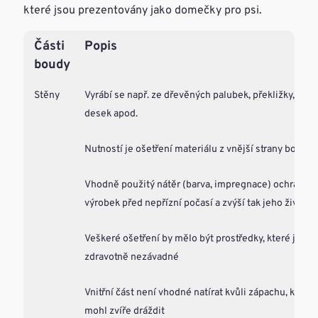
které jsou prezentovány jako domečky pro psi.
Části
Popis
boudy
Stěny
Vyrábí se např. ze dřevěných palubek, překližky, OSB
desek apod.
Nutností je ošetření materiálu z vnější strany boudy
Vhodně použitý nátěr (barva, impregnace) ochrání
výrobek před nepřízní počasí a zvýší tak jeho životno
Veškeré ošetření by mělo být prostředky, které jsou
zdravotně nezávadné
Vnitřní část není vhodné natírat kvůli zápachu, který 
mohl zvíře dráždit