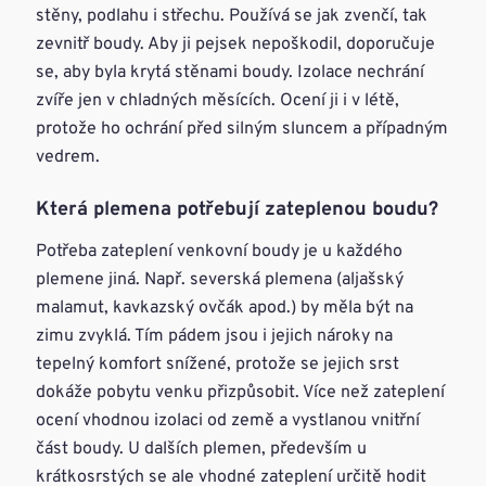
stěny, podlahu i střechu. Používá se jak zvenčí, tak
zevnitř boudy. Aby ji pejsek nepoškodil, doporučuje
se, aby byla krytá stěnami boudy. Izolace nechrání
zvíře jen v chladných měsících. Ocení ji i v létě,
protože ho ochrání před silným sluncem a případným
vedrem.
Která plemena potřebují zateplenou boudu?
Potřeba zateplení venkovní boudy je u každého
plemene jiná. Např. severská plemena (aljašský
malamut, kavkazský ovčák apod.) by měla být na
zimu zvyklá. Tím pádem jsou i jejich nároky na
tepelný komfort snížené, protože se jejich srst
dokáže pobytu venku přizpůsobit. Více než zateplení
ocení vhodnou izolaci od země a vystlanou vnitřní
část boudy. U dalších plemen, především u
krátkosrstých se ale vhodné zateplení určitě hodit