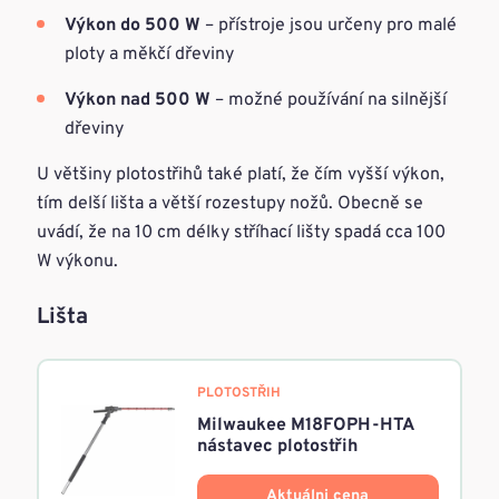
Výkon do 500 W
– přístroje jsou určeny pro malé
ploty a měkčí dřeviny
Výkon nad 500 W
– možné používání na silnější
dřeviny
U většiny plotostřihů také platí, že čím vyšší výkon,
tím delší lišta a větší rozestupy nožů. Obecně se
uvádí, že na 10 cm délky stříhací lišty spadá cca 100
W výkonu.
Lišta
PLOTOSTŘIH
Milwaukee M18FOPH-HTA
nástavec plotostřih
Aktuálni cena