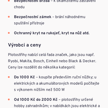
Bezpečnostní brzda
– k okamžitému zastavení
chodu
Bezpečnostní zámek
– brání náhodnému
spuštění přístroje
Ochranný kryt na rukojeť, kryt na nůž atd.
Výrobci a ceny
Plotostřihy nabízí celá řada značek, jako jsou např.
Ryobi, Makita, Bosch, Einhell nebo Black & Decker.
Ceny lze rozdělit do několika kategorií:
Do 1000 Kč
– koupíte především ruční nůžky; u
elektrických a akumulátorových modelů počítejte
s výkonem nižším než 500 W
Od 1000 Kč do 2000 Kč
– plotostřihy určené
hobby zahradníkům; v nabídkách jsou elektrické a