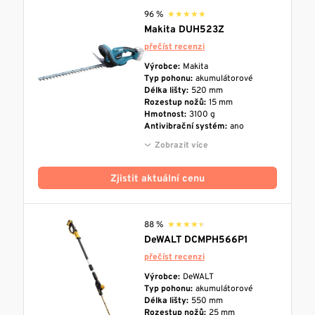
96 %
★★★★★
★★★★★
Makita DUH523Z
přečíst recenzi
Výrobce:
Makita
Typ pohonu:
akumulátorové
Délka lišty:
520 mm
Rozestup nožů:
15 mm
Hmotnost:
3100 g
Antivibrační systém:
ano
Zobrazit více
Zjistit aktuální cenu
88 %
★★★★★
★★★★★
DeWALT DCMPH566P1
přečíst recenzi
Výrobce:
DeWALT
Typ pohonu:
akumulátorové
Délka lišty:
550 mm
Rozestup nožů:
25 mm