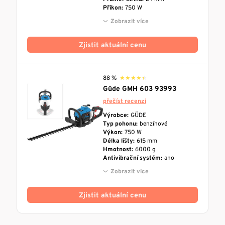
Příkon:
750 W
Zobrazit více
Zjistit aktuální cenu
88 %
★★★★★
★★★★★
Güde GMH 603 93993
přečíst recenzi
Výrobce:
GÜDE
Typ pohonu:
benzínové
Výkon:
750 W
Délka lišty:
615 mm
Hmotnost:
6000 g
Antivibrační systém:
ano
Zobrazit více
Zjistit aktuální cenu