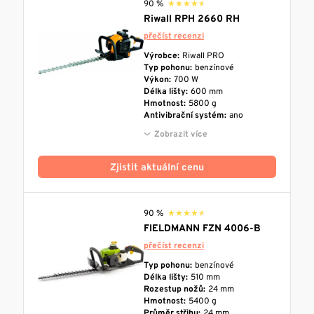
90 %
★★★★★
★★★★★
Riwall RPH 2660 RH
přečíst recenzi
Výrobce:
Riwall PRO
Typ pohonu:
benzínové
Výkon:
700 W
Délka lišty:
600 mm
Hmotnost:
5800 g
Antivibrační systém:
ano
Zobrazit více
Zjistit aktuální cenu
90 %
★★★★★
★★★★★
FIELDMANN FZN 4006-B
přečíst recenzi
Typ pohonu:
benzínové
Délka lišty:
510 mm
Rozestup nožů:
24 mm
Hmotnost:
5400 g
Průměr střihu:
24 mm