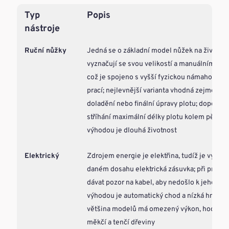
Typ
Popis
nástroje
Ruční nůžky
Jedná se o základní model nůžek na živý plot
vyznačují se svou velikostí a manuálním ovl
což je spojeno s vyšší fyzickou námahou a p
prací; nejlevnější varianta vhodná zejména n
doladění nebo finální úpravy plotu; doporuču
stříhání maximální délky plotu kolem pěti me
výhodou je dlouhá životnost
Elektrický
Zdrojem energie je elektřina, tudíž je vyžad
daném dosahu elektrická zásuvka; při práci j
dávat pozor na kabel, aby nedošlo k jeho přes
výhodou je automatický chod a nízká hmotno
většina modelů má omezený výkon, hodí se 
měkčí a tenčí dřeviny