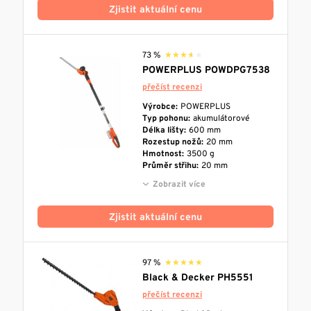
Zjistit aktuální cenu
73 %
★★★★★
★★★★★
POWERPLUS POWDPG7538
přečíst recenzi
Výrobce:
POWERPLUS
Typ pohonu:
akumulátorové
Délka lišty:
600 mm
Rozestup nožů:
20 mm
Hmotnost:
3500 g
Průměr střihu:
20 mm
Zobrazit více
Zjistit aktuální cenu
97 %
★★★★★
★★★★★
Black & Decker PH5551
přečíst recenzi