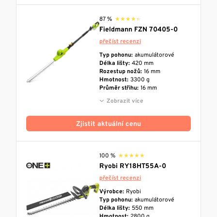
87 %
★★★★★
★★★★★
Fieldmann FZN 70405-0
přečíst recenzi
Typ pohonu:
akumulátorové
Délka lišty:
420 mm
Rozestup nožů:
16 mm
Hmotnost:
3300 g
Průměr střihu:
16 mm
Zobrazit více
Zjistit aktuální cenu
100 %
★★★★★
★★★★★
Ryobi RY18HT55A-0
přečíst recenzi
Výrobce:
Ryobi
Typ pohonu:
akumulátorové
Délka lišty:
550 mm
Hmotnost:
2800 g