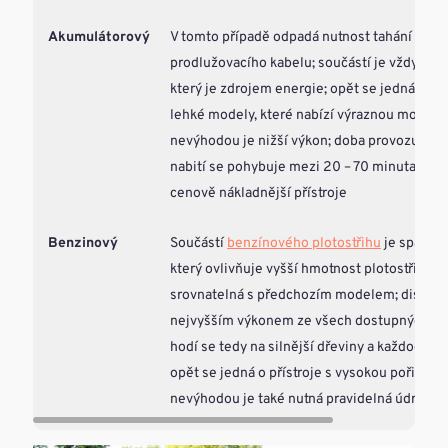
Akumulátorový
V tomto případě odpadá nutnost tahání
prodlužovacího kabelu; součástí je vždy aku
který je zdrojem energie; opět se jedná o p
lehké modely, které nabízí výraznou mobilitu 
nevýhodou je nižší výkon; doba provozu na 
nabití se pohybuje mezi 20 – 70 minutami; J
cenově nákladnější přístroje
Benzinový
Součástí
benzínového plotostřihu
je spalova
který ovlivňuje vyšší hmotnost plotostřihu; m
srovnatelná s předchozím modelem; disponu
nejvyšším výkonem ze všech dostupných var
hodí se tedy na silnější dřeviny a každodenní
opět se jedná o přístroje s vysokou pořizova
nevýhodou je také nutná pravidelná údržba 