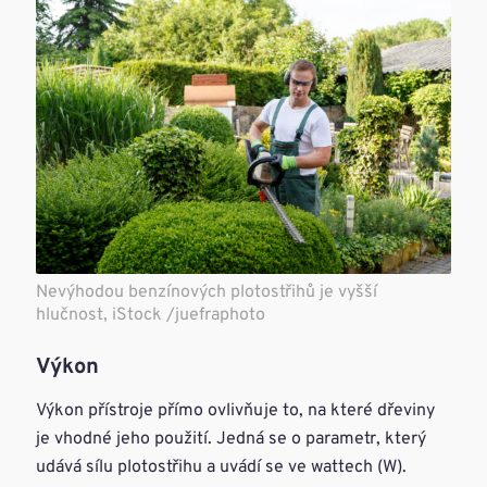
Nevýhodou benzínových plotostřihů je vyšší
hlučnost, iStock /juefraphoto
Výkon
Výkon přístroje přímo ovlivňuje to, na které dřeviny
je vhodné jeho použití. Jedná se o parametr, který
udává sílu plotostřihu a uvádí se ve wattech (W).