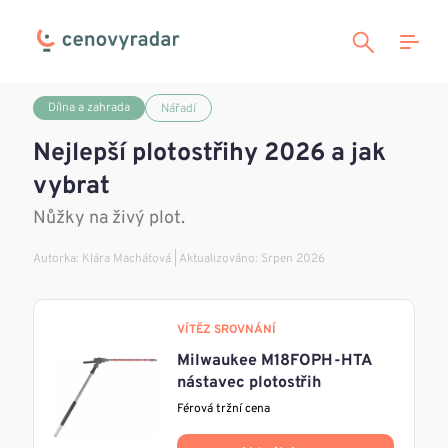
Dílna a zahrada
Nářadí
Nejlepší plotostřihy 2026 a jak
vybrat
Nůžky na živý plot.
Autorka:
Klára Machátová
| Aktualizováno: Srpen 2026
VÍTĚZ SROVNÁNÍ
Milwaukee M18FOPH-HTA
nástavec plotostřih
Férová tržní cena