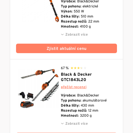
Výrobce:
Black&Decker
Typ pohonu:
elektrické
Výkon:
550 W
Délka lišty:
510 mm
Rozestup nožů:
22 mm
Hmotnost:
4100 g
Zobrazit více
Zjistit aktuální cenu
67 %
★★★★★
★★★★★
Black & Decker
GTC1843L20
přečíst recenzi
Výrobce:
Black&Decker
Typ pohonu:
akumulátorové
Délka lišty:
430 mm
Rozestup nožů:
12 mm
Hmotnost:
3200 g
Zobrazit více