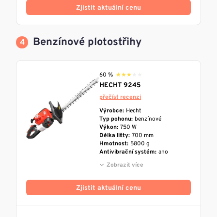
Zjistit aktuální cenu
Benzínové plotostřihy
60 %
★★★★★
★★★★★
HECHT 9245
přečíst recenzi
Výrobce:
Hecht
Typ pohonu:
benzínové
Výkon:
750 W
Délka lišty:
700 mm
Hmotnost:
5800 g
Antivibrační systém:
ano
Zobrazit více
Zjistit aktuální cenu