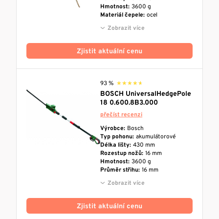
Hmotnost:
3600 g
Materiál čepele:
ocel
Zobrazit více
Zjistit aktuální cenu
93 %
★★★★★
★★★★★
BOSCH UniversalHedgePole
18 0.600.8B3.000
přečíst recenzi
Výrobce:
Bosch
Typ pohonu:
akumulátorové
Délka lišty:
430 mm
Rozestup nožů:
16 mm
Hmotnost:
3600 g
Průměr střihu:
16 mm
Zobrazit více
Zjistit aktuální cenu