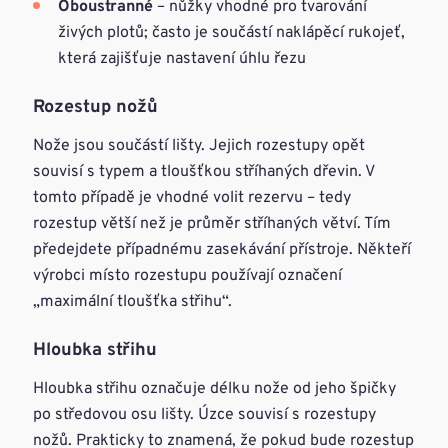
Oboustranné
– nůžky vhodné pro tvarování
živých plotů; často je součástí naklápěcí rukojeť,
která zajišťuje nastavení úhlu řezu
Rozestup nožů
Nože jsou součástí lišty. Jejich rozestupy opět
souvisí s typem a tloušťkou stříhaných dřevin. V
tomto případě je vhodné volit rezervu – tedy
rozestup větší než je průměr stříhaných větví. Tím
předejdete případnému zasekávání přístroje. Někteří
výrobci místo rozestupu používají označení
„maximální tloušťka střihu“.
Hloubka střihu
Hloubka střihu označuje délku nože od jeho špičky
po středovou osu lišty. Úzce souvisí s rozestupy
nožů. Prakticky to znamená, že pokud bude rozestup