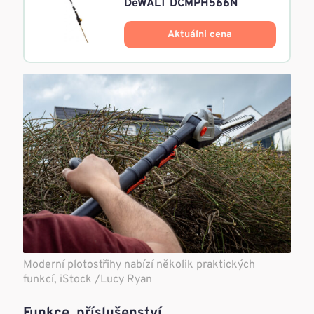
DeWALT DCMPH566N
Aktuálni cena
Moderní plotostřihy nabízí několik praktických
funkcí, iStock /Lucy Ryan
Funkce, příslušenství