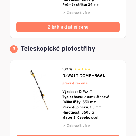
Průměr střihu:
24 mm
Zobrazit více
Zjistit aktuální cenu
Teleskopické plotostřihy
100 %
★★★★★
★★★★★
DeWALT DCMPH566N
přečíst recenzi
Výrobce:
DeWALT
Typ pohonu:
akumulátorové
Délka lišty:
550 mm
Rozestup nožů:
25 mm
Hmotnost:
3600 g
Materiál čepele:
ocel
Zobrazit více