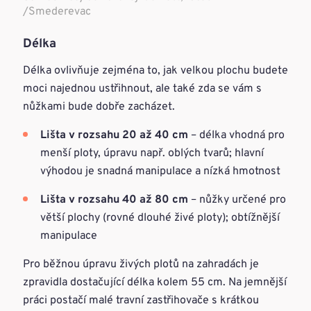
/Smederevac
Délka
Délka ovlivňuje zejména to, jak velkou plochu budete
moci najednou ustřihnout, ale také zda se vám s
nůžkami bude dobře zacházet.
Lišta v rozsahu 20 až 40 cm
– délka vhodná pro
menší ploty, úpravu např. oblých tvarů; hlavní
výhodou je snadná manipulace a nízká hmotnost
Lišta v rozsahu 40 až 80 cm
– nůžky určené pro
větší plochy (rovné dlouhé živé ploty); obtížnější
manipulace
Pro běžnou úpravu živých plotů na zahradách je
zpravidla dostačující délka kolem 55 cm. Na jemnější
práci postačí malé travní zastřihovače s krátkou